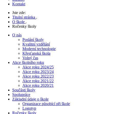
Kontakt
Jste zde:
Titulní stránka
.
O škole
.
Ročenky školy
O nás
Poslání školy
Kvalitní vzdělání
Moderní technologie
Křesťanská škola
Volný čas
Akce školního roku
Akce roku 2024/25
Akce roku 2023/24
Akce roku 2022/23
Akce roku 2021/22
Akce roku 2020/21
Součásti školy
Spolupráce
Základní údaje o škole
Organizace působící při škole
Logotyp
Ročenky školy