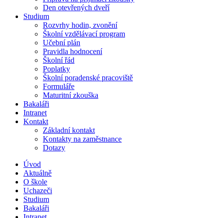
Den otevřených dveří
Studium
Rozvrhy hodin, zvonění
Školní vzdělávací program
Učební plán
Pravidla hodnocení
Školní řád
Poplatky
Školní poradenské pracoviště
Formuláře
Maturitní zkouška
Bakaláři
Intranet
Kontakt
Základní kontakt
Kontakty na zaměstnance
Dotazy
Úvod
Aktuálně
O škole
Uchazeči
Studium
Bakaláři
Intranet