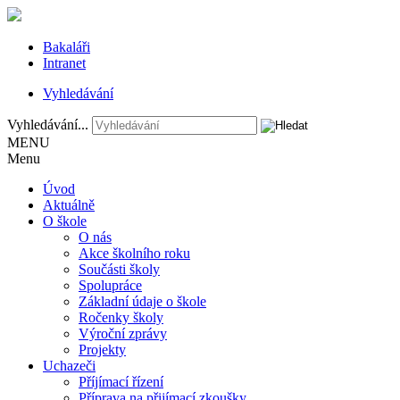
Bakaláři
Intranet
Vyhledávání
Vyhledávání...
MENU
Menu
Úvod
Aktuálně
O škole
O nás
Akce školního roku
Součásti školy
Spolupráce
Základní údaje o škole
Ročenky školy
Výroční zprávy
Projekty
Uchazeči
Příjímací řízení
Příprava na přijímací zkoušky