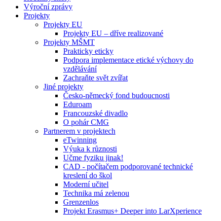
Výroční zprávy
Projekty
Projekty EU
Projekty EU – dříve realizované
Projekty MŠMT
Prakticky eticky
Podpora implementace etické výchovy do
vzdělávání
Zachraňte svět zvířat
Jiné projekty
Česko-německý fond budoucnosti
Eduroam
Francouzské divadlo
O pohár CMG
Partnerem v projektech
eTwinning
Výuka k různosti
Učme fyziku jinak!
CAD - počítačem podporované technické
kreslení do škol
Moderní učitel
Technika má zelenou
Grenzenlos
Projekt Erasmus+ Deeper into LarXperience