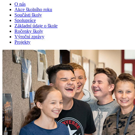
O nás
Akce školního roku
Součásti školy
Spolupráce
Základní údaje o škole
Ročenky školy
Výroční zprávy
Projekty