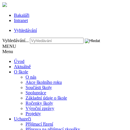
Bakaláři
Intranet
Vyhledávání
Vyhledávání...
MENU
Menu
Úvod
Aktuálně
O škole
O nás
Akce školního roku
Součásti školy
Spolupráce
Základní údaje o škole
Ročenky školy
Výroční zprávy
Projekty
Uchazeči
Příjímací řízení
Příprava na přijímací zkoušky