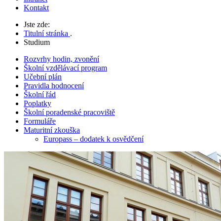
Kontakt
Jste zde:
Titulní stránka
.
Studium
Rozvrhy hodin, zvonění
Školní vzdělávací program
Učební plán
Pravidla hodnocení
Školní řád
Poplatky
Školní poradenské pracoviště
Formuláře
Maturitní zkouška
Europass – dodatek k osvědčení