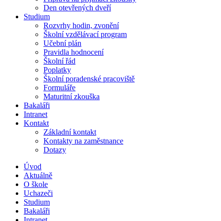
Den otevřených dveří
Studium
Rozvrhy hodin, zvonění
Školní vzdělávací program
Učební plán
Pravidla hodnocení
Školní řád
Poplatky
Školní poradenské pracoviště
Formuláře
Maturitní zkouška
Bakaláři
Intranet
Kontakt
Základní kontakt
Kontakty na zaměstnance
Dotazy
Úvod
Aktuálně
O škole
Uchazeči
Studium
Bakaláři
Intranet