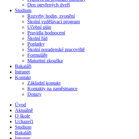
Den otevřených dveří
Studium
Rozvrhy hodin, zvonění
Školní vzdělávací program
Učební plán
Pravidla hodnocení
Školní řád
Poplatky
Školní poradenské pracoviště
Formuláře
Maturitní zkouška
Bakaláři
Intranet
Kontakt
Základní kontakt
Kontakty na zaměstnance
Dotazy
Úvod
Aktuálně
O škole
Uchazeči
Studium
Bakaláři
Intranet