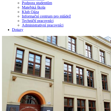
Podpora studentům
Mateřská škola
Klub Oáza
Informační centrum pro mládež
Techničtí pracovníci
Administrativní pracovníci
Dotazy