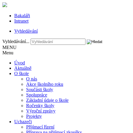
Bakaláři
Intranet
Vyhledávání
Vyhledávání...
MENU
Menu
Úvod
Aktuálně
O škole
O nás
Akce školního roku
Součásti školy
Spolupráce
Základní údaje o škole
Ročenky školy
Výroční zprávy
Projekty
Uchazeči
Příjímací řízení
Příprava na přijímací zkoušky