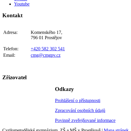
Youtube
Kontakt
Adresa:
Komenského 17,
796 01 Prostějov
Telefon:
+420 582 302 541
Email:
cmg@cmgpv.cz
Zřizovatel
Odkazy
Prohlášení o přístupnosti
Zpracování osobních údajů
Povinně zveřejňované informace
Cyrilometodějské gymnázium, ZŠ a MŠ v Prostějově |
Mapa stránek