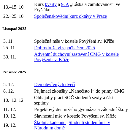
Kurz
kvarty
a
9. A
„Láska a zamilovanost“ ve
13.–15. 10.
Fryštáku
22.–25. 10.
Společenskovědní kurz oktávy v Praze
Listopad 2025
3. 11.
Společná mše v kostele Povýšení sv. Kříže
25. 11.
Dobrodružství s počítačem 2025
Adventní duchovní zastavení CMG v kostele
30. 11.
Povýšení sv. Kříže
Prosinec 2025
5. 12.
Den otevřených dveří
8. 12.
Přijímací zkoušky „Nanečisto I“ do primy CMG
Obhajoby prací SOČ studentů sexty a části
10.–12. 12.
septimy
11. 12.
Projektový den nižšího gymnázia a základní školy
19. 12.
Slavnostní mše v kostele Povýšení sv. Kříže
Školní akademie „Studenti studentům“ v
19. 12.
Národním domě