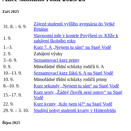
Září 2025
Zájezd studentů vyššího gymnázia do Velké
31. 8. – 6. 9.
Británie
Slavnostní mše v kostele Povýšení sv. Kříže k
1. 9.
zahájení školního roku
1.–3.
Kurz 7. A „Nejsem tu sám“ na Staré Vodě
2. 9.
Zahájení výuky
3.–6. 9.
Seznamovací kurz primy
9. 9.
Mimořádné třídní schůzky rodičů 6. A
10.–13. 9.
Seznamovací kurz žáků 6. A na Staré Vodě
10. 9.
Mimořádné třídní schůzky rodičů primy
8.–10. 9.
Kurz sekundy „Nejsem tu sám“ na Staré Vodě
Kurz sexty „Žádný člověk není ostrov“ na Staré
15.–17. 9.
Vodě
22. 9.
Kurz kvinty „Kdo jsem já?“ na Staré Vodě
29. 9. – 3. 10.
Studijní pobyt studentů kvarty v Hüttenfeldu
Říjen 2025