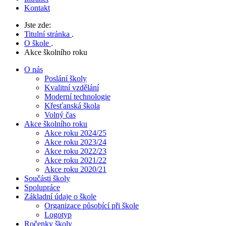
Kontakt
Jste zde:
Titulní stránka
.
O škole
.
Akce školního roku
O nás
Poslání školy
Kvalitní vzdělání
Moderní technologie
Křesťanská škola
Volný čas
Akce školního roku
Akce roku 2024/25
Akce roku 2023/24
Akce roku 2022/23
Akce roku 2021/22
Akce roku 2020/21
Součásti školy
Spolupráce
Základní údaje o škole
Organizace působící při škole
Logotyp
Ročenky školy