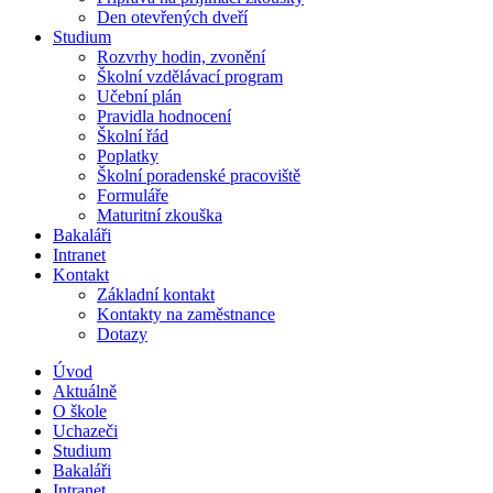
Den otevřených dveří
Studium
Rozvrhy hodin, zvonění
Školní vzdělávací program
Učební plán
Pravidla hodnocení
Školní řád
Poplatky
Školní poradenské pracoviště
Formuláře
Maturitní zkouška
Bakaláři
Intranet
Kontakt
Základní kontakt
Kontakty na zaměstnance
Dotazy
Úvod
Aktuálně
O škole
Uchazeči
Studium
Bakaláři
Intranet