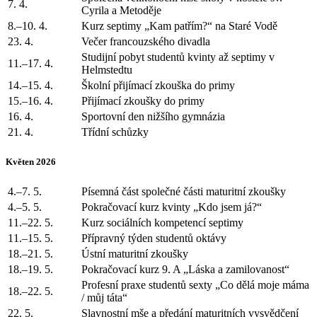
7. 4.
Cyrila a Metoděje
8.–10. 4.
Kurz septimy „Kam patřím?“ na Staré Vodě
23. 4.
Večer francouzského divadla
Studijní pobyt studentů kvinty až septimy v
11.–17. 4.
Helmstedtu
14.–15. 4.
Školní přijímací zkouška do primy
15.–16. 4.
Přijímací zkoušky do primy
16. 4.
Sportovní den nižšího gymnázia
21. 4.
Třídní schůzky
Květen 2026
4.–7. 5.
Písemná část společné části maturitní zkoušky
4.–5. 5.
Pokračovací kurz kvinty „Kdo jsem já?“
11.–22. 5.
Kurz sociálních kompetencí septimy
11.–15. 5.
Přípravný týden studentů oktávy
18.–21. 5.
Ústní maturitní zkoušky
18.–19. 5.
Pokračovací kurz 9. A „Láska a zamilovanost“
Profesní praxe studentů sexty „Co dělá moje máma
18.–22. 5.
/ můj táta“
22. 5.
Slavnostní mše a předání maturitních vysvědčení