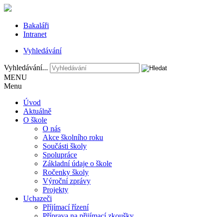
Bakaláři
Intranet
Vyhledávání
Vyhledávání...
MENU
Menu
Úvod
Aktuálně
O škole
O nás
Akce školního roku
Součásti školy
Spolupráce
Základní údaje o škole
Ročenky školy
Výroční zprávy
Projekty
Uchazeči
Příjímací řízení
Příprava na přijímací zkoušky