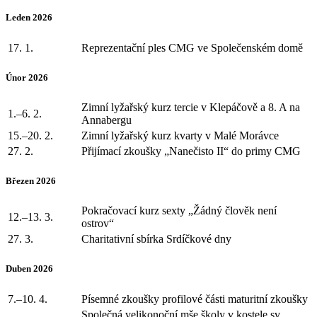
Leden 2026
17. 1.
Reprezentační ples CMG ve Společenském domě
Únor 2026
Zimní lyžařský kurz tercie v Klepáčově a 8. A na
1.–6. 2.
Annabergu
15.–20. 2.
Zimní lyžařský kurz kvarty v Malé Morávce
27. 2.
Přijímací zkoušky „Nanečisto II“ do primy CMG
Březen 2026
Pokračovací kurz sexty „Žádný člověk není
12.–13. 3.
ostrov“
27. 3.
Charitativní sbírka Srdíčkové dny
Duben 2026
7.–10. 4.
Písemné zkoušky profilové části maturitní zkoušky
Společná velikonoční mše školy v kostele sv.