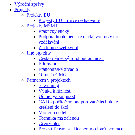
Výroční zprávy
Projekty
Projekty EU
Projekty EU – dříve realizované
Projekty MŠMT
Prakticky eticky
Podpora implementace etické výchovy do
vzdělávání
Zachraňte svět zvířat
Jiné projekty
Česko-německý fond budoucnosti
Eduroam
Francouzské divadlo
O pohár CMG
Partnerem v projektech
eTwinning
Výuka k různosti
Učme fyziku jinak!
CAD - počítačem podporované technické
kreslení do škol
Moderní učitel
Technika má zelenou
Grenzenlos
Projekt Erasmus+ Deeper into LarXperience