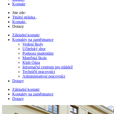
Kontakt
Jste zde:
Titulní stránka
.
Kontakt
.
Dotazy
Základní kontakt
Kontakty na zaměstnance
Vedení školy
Učitelský sbor
Podpora studentům
Mateřská škola
Klub Oáza
Informační centrum pro mládež
Techničtí pracovníci
Administrativní pracovníci
Dotazy
Základní kontakt
Kontakty na zaměstnance
Dotazy