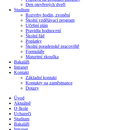
Den otevřených dveří
Studium
Rozvrhy hodin, zvonění
Školní vzdělávací program
Učební plán
Pravidla hodnocení
Školní řád
Poplatky
Školní poradenské pracoviště
Formuláře
Maturitní zkouška
Bakaláři
Intranet
Kontakt
Základní kontakt
Kontakty na zaměstnance
Dotazy
Úvod
Aktuálně
O škole
Uchazeči
Studium
Bakaláři
Intranet