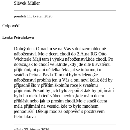
Slávek Müller
pondělí 11. květen 2026
Lenka Petrulakova
Dobrý den. Obracím se na Vás s dotazem ohledně
náboženství. Moje dcera chodí do 2.A.na RG Otto
Wichterle.Maji tam i výuku náboženství,kde chodí. Po
dotazu,jak to chodí ve 3.tride ,kdy jde dite k svatému
přijímání,mi paní učitelka řekla,at se informuji u
svatého Petra a Pavla.Tam mi bylo zdeleno,že
náboženství probíhá jen u Vás a oni neví kolik dětí by
případně šlo v příštím školním roce k svatému
přijímání. Pokud by jich bylo aspoň 3 .tak by přijímání
bylo i u nich.Ja teď vůbec nevim ,kde mám dceru
přihlásit,nebo jak to prosím chodí.Moje straší dcera
měla přijímání na vesnici,kde to bylo mnohem
jednodušší. Děkuji moc za odpověď s pozdravem
Petrulakova
středa 25. březen 2026