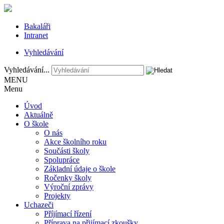
Bakaláři
Intranet
Vyhledávání
Vyhledávání...
MENU
Menu
Úvod
Aktuálně
O škole
O nás
Akce školního roku
Součásti školy
Spolupráce
Základní údaje o škole
Ročenky školy
Výroční zprávy
Projekty
Uchazeči
Příjímací řízení
Příprava na přijímací zkoušky