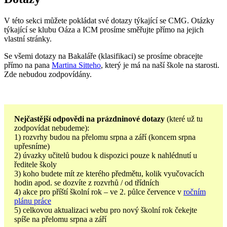
V této sekci můžete pokládat své dotazy týkající se CMG. Otázky
týkající se klubu Oáza a ICM prosíme směřujte přímo na jejich
vlastní stránky.
Se všemi dotazy na Bakaláře (klasifikaci) se prosíme obracejte
přímo na pana
Martina Sitteho
, který je má na naší škole na starosti.
Zde nebudou zodpovídány.
Nejčastější odpovědi na prázdninové dotazy
(které už tu
zodpovídat nebudeme):
1) rozvrhy budou na přelomu srpna a září (koncem srpna
upřesníme)
2) úvazky učitelů budou k dispozici pouze k nahlédnutí u
ředitele školy
3) koho budete mít ze kterého předmětu, kolik vyučovacích
hodin apod. se dozvíte z rozvrhů / od třídních
4) akce pro příští školní rok – ve 2. půlce července v
ročním
plánu práce
5) celkovou aktualizaci webu pro nový školní rok čekejte
spíše na přelomu srpna a září