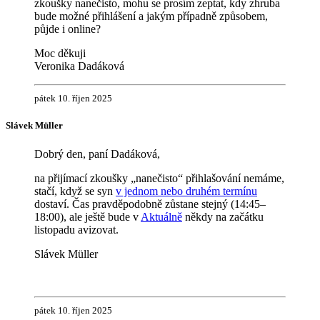
zkoušky nanečisto, mohu se prosím zeptat, kdy zhruba
bude možné přihlášení a jakým případně způsobem,
půjde i online?
Moc děkuji
Veronika Dadáková
pátek 10. říjen 2025
Slávek Müller
Dobrý den, paní Dadáková,
na přijímací zkoušky „nanečisto“ přihlašování nemáme,
stačí, když se syn
v jednom nebo druhém termínu
dostaví. Čas pravděpodobně zůstane stejný (14:45–
18:00), ale ještě bude v
Aktuálně
někdy na začátku
listopadu avizovat.
Slávek Müller
pátek 10. říjen 2025