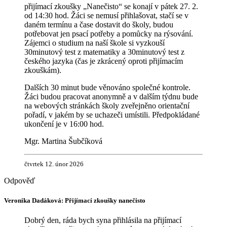
přijímací zkoušky „Nanečisto“ se konají v pátek 27. 2.
od 14:30 hod. Žáci se nemusí přihlašovat, stačí se v
daném termínu a čase dostavit do školy, budou
potřebovat jen psací potřeby a pomůcky na rýsování.
Zájemci o studium na naší škole si vyzkouší
30minutový test z matematiky a 30minutový test z
českého jazyka (čas je zkrácený oproti přijímacím
zkouškám).
Dalších 30 minut bude věnováno společné kontrole.
Žáci budou pracovat anonymně a v dalším týdnu bude
na webových stránkách školy zveřejněno orientační
pořadí, v jakém by se uchazeči umístili. Předpokládané
ukončení je v 16:00 hod.
Mgr. Martina Šubčíková
čtvrtek 12. únor 2026
Veronika Dadáková: Přijímací zkoušky nanečisto
Dobrý den, ráda bych syna přihlásila na přijímací