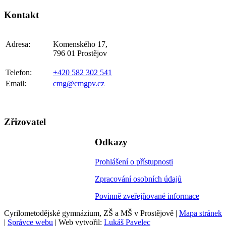
Kontakt
Adresa:
Komenského 17,
796 01 Prostějov
Telefon:
+420 582 302 541
Email:
cmg@cmgpv.cz
Zřizovatel
Odkazy
Prohlášení o přístupnosti
Zpracování osobních údajů
Povinně zveřejňované informace
Cyrilometodějské gymnázium, ZŠ a MŠ v Prostějově |
Mapa stránek
|
Správce webu
| Web vytvořil:
Lukáš Pavelec