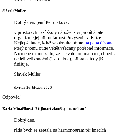
Slávek Müller
Dobrý den, paní Petrulaková,
v prostorách naší školy náboženství probíhá, ale
organizuje jej přímo farnost Povýšení sv. Kříže.
Nejlepší bude, když se obrátíte přímo
na pana děkana
,
který k tomu bude vědět všechny potřebné informace.
Nicméně máme za to, že 1. svaté přijímání mají hned 2.
neděli velikonoční (12. dubna), příprava tedy již
finišuje.
Slávek Müller
čtvrtek 26. březen 2026
Karla Minaříková: Přijímací zkoušky "nanečisto"
Dobrý den,
ráda bych se zeptala na harmonogram přijímacích